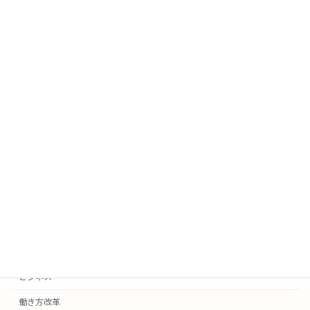
今日は明日のために
生き方
2026年4月8日
努力していると自覚しているうちは成功
生き方
しない
2026年3月25日
カテゴリー
お知らせ
ビジネス
働き方改革