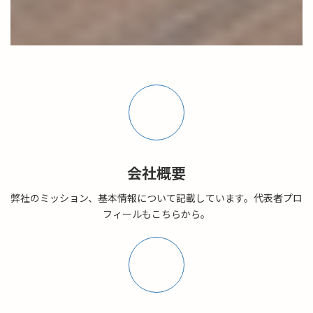
ア
イ
コ
ン
リ
ン
ク
会社概要
弊社のミッション、基本情報について記載しています。代表者プロ
フィールもこちらから。
ア
イ
コ
ン
リ
ン
ク