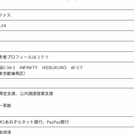
ファス
td.
表者プロフィールは
コチラ
36-1 INFINITY IKEBUKURO 6F-C7
東京都練馬区）
略策定支援、公共調達提案支援
ー実施
Oあおぞらネット銀行、PayPay銀行
取得済