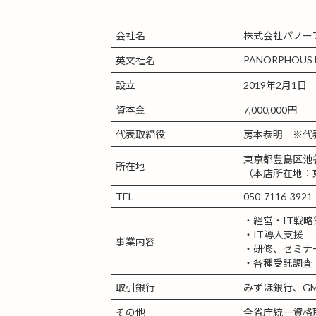
会社名
株式会社パノー
PANORPHOUS L
英文社名
設立
2019年2月1日
資本金
7,000,000円
代表取締役
房本恭明 ※代
東京都豊島区池袋2-
所在地
（本店所在地：
TEL
050-7116-3921
・経営・IT戦
・IT導入支援
事業内容
・研修、セミナ
・各種受託調査
取引銀行
みずほ銀行、GM
その他
全省庁統一資格