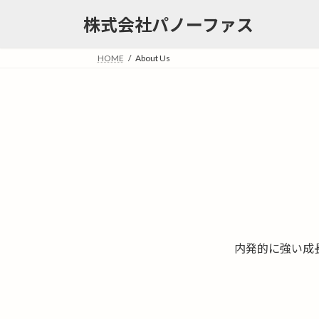
コ
ナ
株式会社パノーファス
ン
ビ
テ
ゲ
HOME
About Us
ン
ー
ツ
シ
へ
ョ
ス
ン
キ
に
ッ
移
プ
動
内発的に強い成