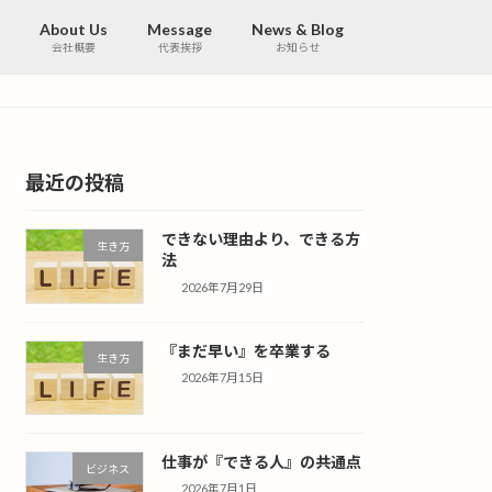
About Us
Message
News & Blog
会社概要
代表挨拶
お知らせ
最近の投稿
できない理由より、できる方
生き方
法
2026年7月29日
『まだ早い』を卒業する
生き方
2026年7月15日
仕事が『できる人』の共通点
ビジネス
2026年7月1日