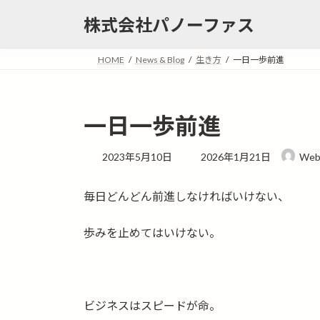
コ
ナ
株式会社パノーファス
ン
ビ
テ
ゲ
ン
ー
HOME
News & Blog
生き方
一日一歩前進
ツ
シ
へ
ョ
ス
ン
一日一歩前進
キ
に
ッ
移
最
2023年5月10日
2026年1月21日
Web
プ
動
終
更
毎日どんどん前進しなければいけない、
新
日
時
歩みを止めてはいけない。
:
ビジネスはスピードが命。