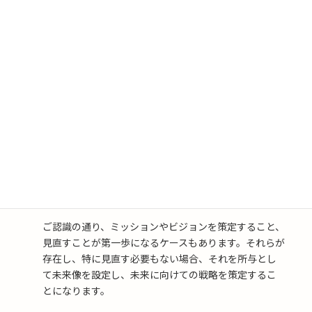
未来像を描くことにより、その数字に意味を持たせる
ことができます。その意味を社員が共有することがで
きれば、その数字を達成する意欲も共有されると思い
ます。「それってどういう意味があるの？」という意識
を、「なるほど、こういうことだ！」という意識に変
えることで、人間のやる気が変わるということもあり
ます。その未来実現への定量指標が、数字の目標であ
るといえます。
企業の未来といえばミッションやビジョンと関係があ
りそうだが、それを作ったりするのか？
ご認識の通り、ミッションやビジョンを策定すること、
見直すことが第一歩になるケースもあります。それらが
存在し、特に見直す必要もない場合、それを所与とし
て未来像を設定し、未来に向けての戦略を策定するこ
とになります。